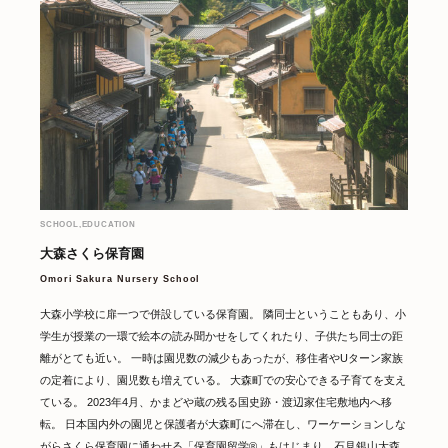
SCHOOL,EDUCATION
大森さくら保育園
Omori Sakura Nursery School
大森小学校に扉一つで併設している保育園。 隣同士ということもあり、小
学生が授業の一環で絵本の読み聞かせをしてくれたり、子供たち同士の距
離がとても近い。 一時は園児数の減少もあったが、移住者やUターン家族
の定着により、園児数も増えている。 大森町での安心できる子育てを支え
ている。 2023年4月、かまどや蔵の残る国史跡・渡辺家住宅敷地内へ移
転。 日本国内外の園児と保護者が大森町にへ滞在し、ワーケーションしな
がらさくら保育園に通わせる「保育園留学®︎」もはじまり、石見銀山大森