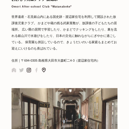
Omori After-school Club "Watanabeke"
世界遺産・石見銀山内にある国史跡・渡辺家住宅を利用して開設された放
課後児童クラブ。 かまどや蔵の残る武家屋敷が、放課後の子どもたちの居
場所。 広い畳の居間で学習したり、かまどでクッキングをしたり、裏を流
れる銀山川で水遊びをしたり、日本の文化に触れながらにぎやかに過ごし
ている。 保育園も併設しているので、きょうだいのいる家庭もまとめてお
迎えにいけるのも喜ばれている。
住所｜〒694-0305 島根県大田市大森町二4-3（渡辺家住宅内）