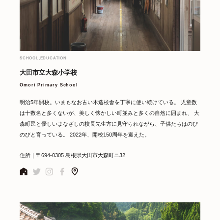
SCHOOL,EDUCATION
大田市立大森小学校
Omori Primary School
明治5年開校。いまもなお古い木造校舎を丁寧に使い続けている。 児童数
は十数名と多くないが、美しく懐かしい町並みと多くの自然に囲まれ、 大
森町民と優しいまなざしの校長先生方に見守られながら、子供たちはのび
のびと育っている。 2022年、開校150周年を迎えた。
住所｜〒694-0305 島根県大田市大森町ニ32
S