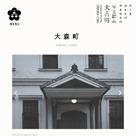
大森町
OMORI TOWN
SHOPS,FACILITIES