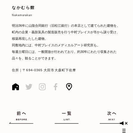
なかむら館
Nakamurakan
明治36年に山陰合同銀行（旧松江銀行）の本店として建てられた建物を、
町内の企業・義肢装具の製造販売を行う中村ブレイスが市から譲り受け、
移築再現したした建物。
同敷地内には、中村ブレイスのメディカルアート研究所も。
毎週土曜日には、一般開放が行われており、約30年にわたり収集された
品々を、観ることができます。
住所｜〒694-0365 大田市大森町下佐摩