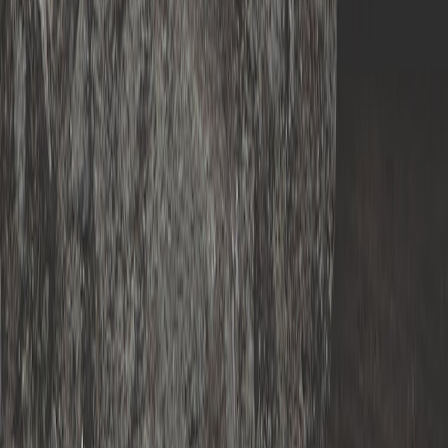
の
ス
JECT