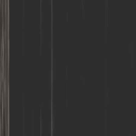
MORI
OWN